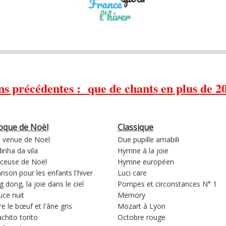
ns précédentes : que de chants en plus de 20
oque de Noël
Classique
a venue de Noël
Due pupille amabili
inha da vila
Hymne à la joie
ceuse de Noël
Hymne européen
nson pour les enfants l'hiver
Luci care
g dong, la joie dans le ciel
Pompes et circonstances N° 1
ce nuit
Memory
re le bœuf et l'âne gris
Mozart à Lyon
chito torito
Octobre rouge