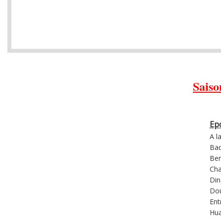
Saiso
Ep
A l
Bad
Ber
Cha
Din
Dou
Ent
Hua