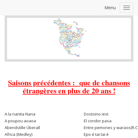
Menu
Toggl
navig
Saisons précédentes : que de chansons
étrangères en plus de 20 ans !
A la nanita Nana
Dostoino iest
A poupou aoaoa
El condor pasa
Abendstille Überall
Entre pemones y waraos(R.C
Africa (Medley)
Epo é taï taï é