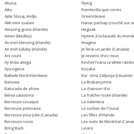
Ahuna
Flying
Aïku
Fuentecilla que corres
Ajde Slusaj, Andjo
Greensleave
Aliki mini ssalam
Hanac pachap (couché sur un
Amazing grace (Irlande)
Hegoak
Amen (Medley)
Hymne à la beauté du mond
An irish blessing (Irlande)
Imagine
An irish lulluby (Irlande)
Je ferai un jardin (Canada)
Ani couni
Je reviens chez nous
Ay linda amiga
Keshet l'vana (a white rainb
Aya ngena
Kosaka
Ballade Nord-Irlandaise
Kur Giria Zalijuoja (Lituanie)
Banuwa
La Brabançonne
Batucada de afoxe
La chanson d'ici
Bénia calastoria
La fraîche rosée (Irlande)
Berceuse cosaque
La Valentina
Berceuse polonaise
Le sorbier de l'Oural
Berceuse pour Julie (Canada)
Les filles d'Irlande
Berceuse russe
Les nuits de Montréal (Cana
Bring Back
Lioara