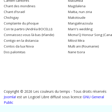
Canten cantores
Macumba
Chant des mondines
Magdalena
Chant d'Israël
Maïtia, nun ziria
Chichigay
Makotoude
Complainte du phoque
Mangalinazoula
Con te partiro (Andréa BOCELLI)
Marri's wedding
Connaissez-vous là-bas (Irlande)
Micma'Q Honour Song (Cana
Contigo en la distancia
Milost Mira
Contos da lua Nova
Multi ani (Roumanie)
Dos palomitas
Nane tsora
Copyright © 2026 Les couleurs du temps - Tous droits réservés
Joomla!
est un Logiciel Libre diffusé sous licence
GNU General
Public